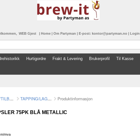
elkommen, WEB Gjest
|
Home
|
Om Partyman
|
E-post: kontor@partyman.no
|
Logi
rehistorikk
Hurtigordre
Frakt & Levering
Brukerprofil
Til Kasse
UTSTYR/TILBEHØR
TAPPING/LAGRING
Produktinformasjon
SLER 75PK BLÅ METALLIC
K
m/mva