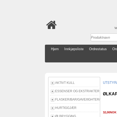
V
Hjem
Innkjøpsliste
Ordrestatus
Ord
AKTIVT KULL
ESSENSER OG EKSTRAKTER
ØLKAP
FLASKER/BAR/GAVE/lIGHTER/E-CIGG
HURTIGGJÆR
32,00NO
ØLBRYGGING