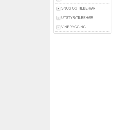
SNUS OG TILBEHØR
UTSTYR/TILBEHØR
VINBRYGGING