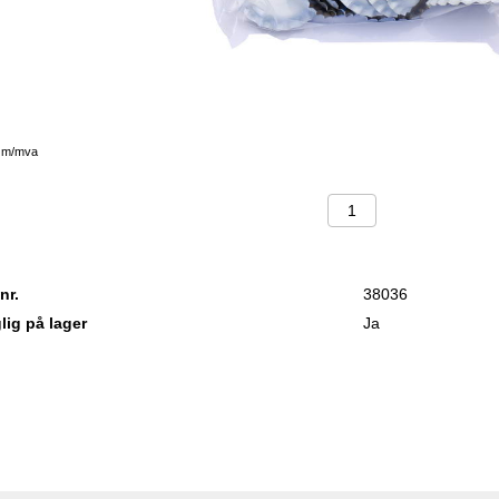
K
m/mva
nr.
38036
lig på lager
Ja