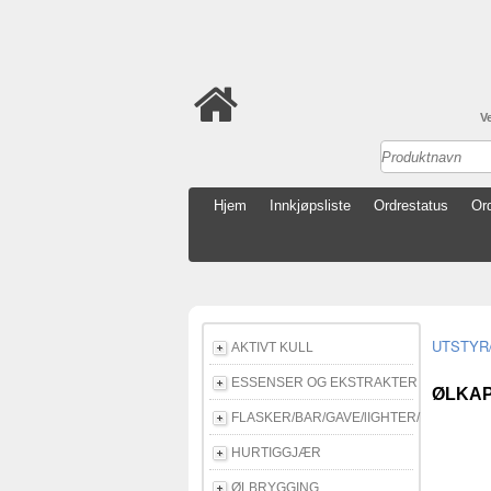
V
Hjem
Innkjøpsliste
Ordrestatus
Ord
AKTIVT KULL
ESSENSER OG EKSTRAKTER
ØLKAP
FLASKER/BAR/GAVE/lIGHTER/E-CIGG
HURTIGGJÆR
ØLBRYGGING