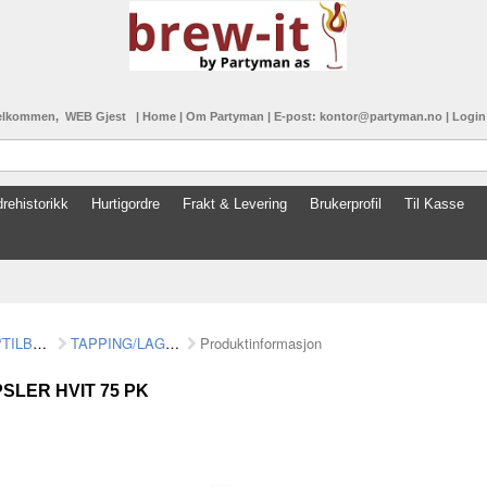
elkommen, WEB Gjest
|
Home
|
Om Partyman
|
E-post: kontor@partyman.no
|
Logi
rehistorikk
Hurtigordre
Frakt & Levering
Brukerprofil
Til Kasse
UTSTYR/TILBEHØR
TAPPING/LAGRING
Produktinformasjon
SLER HVIT 75 PK