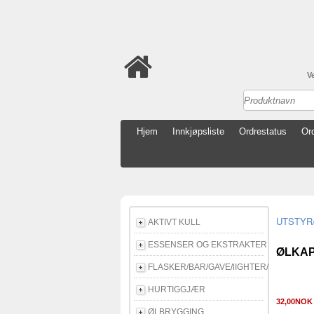
V
Hjem
Innkjøpsliste
Ordrestatus
Ord
AKTIVT KULL
ESSENSER OG EKSTRAKTER
ØLKAP
FLASKER/BAR/GAVE/lIGHTER/E-CIGG
HURTIGGJÆR
32,00NO
ØLBRYGGING