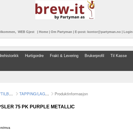
elkommen, WEB Gjest
|
Home
|
Om Partyman
|
E-post: kontor@partyman.no
|
Logi
rehistorikk
Hurtigordre
Frakt & Levering
Brukerprofil
Til Kasse
UTSTYR/TILBEHØR
TAPPING/LAGRING
Produktinformasjon
SLER 75 PK PURPLE METALLIC
K
m/mva