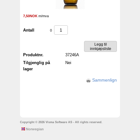
7,50NOK
m/mva
Antall
0
Produktnr.
37246A
Tilgjenglig på
Nei
lager
Sammenlign
Copyright © 2026 Visma Software AS - All rights reserved.
Norwegian