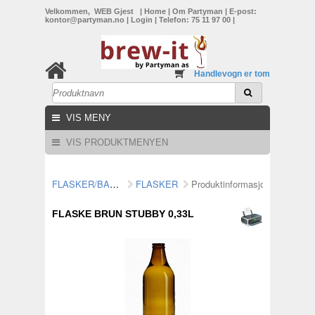
Velkommen, WEB Gjest
|
Home
|
Om Partyman
|
E-post:
kontor@partyman.no
|
Login
|
Telefon: 75 11 97 00
|
Handlevogn er tom
VIS MENY
VIS PRODUKTMENYEN
FLASKER/BAR/GAVE/lIGHTER/E-CIGG
FLASKER
Produktinformasjon
FLASKE BRUN STUBBY 0,33L