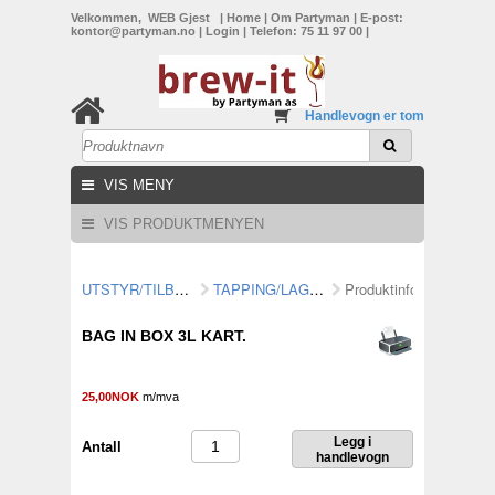
Velkommen, WEB Gjest
|
Home
|
Om Partyman
|
E-post:
kontor@partyman.no
|
Login
|
Telefon: 75 11 97 00
|
Handlevogn er tom
VIS MENY
VIS PRODUKTMENYEN
UTSTYR/TILBEHØR
TAPPING/LAGRING
Produktinformasjon
BAG IN BOX 3L KART.
25,00NOK
m/mva
Antall