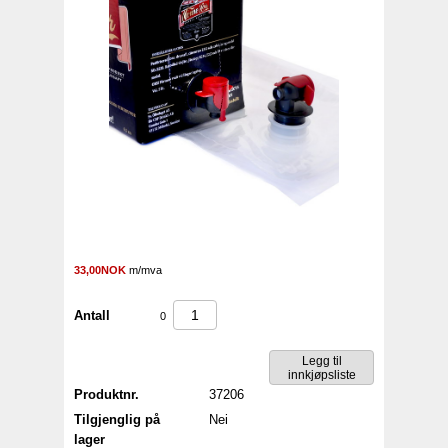
33,00NOK
m/mva
Antall
0
Produktnr.
37206
Tilgjenglig på
Nei
lager