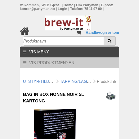
Velkommen, WEB Gjest
|
Home
|
Om Partyman
|
E-post:
kontor@partyman.no
|
Login
|
Telefon: 75 11 97 00
|
Handlevogn er tom
VIS MENY
VIS PRODUKTMENYEN
UTSTYR/TILBEHØR
TAPPING/LAGRING
Produktinformasjon
BAG IN BOX NONNE NOIR 5L
KARTONG