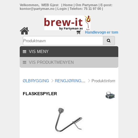
Velkommen, WEB Gjest
|
Home
|
Om Partyman
|
E-post:
kontor@partyman.no
|
Login
|
Telefon: 75 11 97 00
|
Handlevogn er tom
VIS MENY
VIS PRODUKTMENYEN
ØLBRYGGING
RENGJØRING/TIlBEHØR
Produktinformasjon
FLASKESPYLER