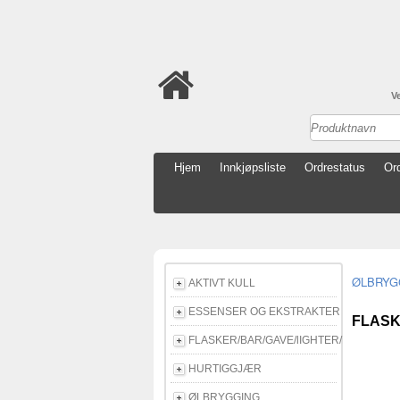
V
Hjem
Innkjøpsliste
Ordrestatus
Ord
ØLBRYG
AKTIVT KULL
ESSENSER OG EKSTRAKTER
FLASK
FLASKER/BAR/GAVE/lIGHTER/E-CIGG
HURTIGGJÆR
ØLBRYGGING