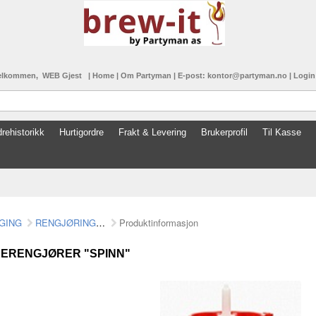
elkommen, WEB Gjest
|
Home
|
Om Partyman
|
E-post: kontor@partyman.no
|
Logi
rehistorikk
Hurtigordre
Frakt & Levering
Brukerprofil
Til Kasse
GING
RENGJØRING/TIlBEHØR
Produktinformasjon
ERENGJØRER "SPINN"