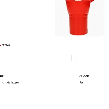
OK
m/mva
nr.
36338
lig på lager
Ja