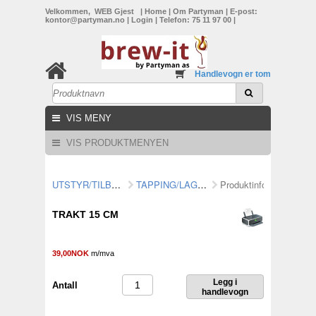
Velkommen, WEB Gjest
|
Home
|
Om Partyman
|
E-post:
kontor@partyman.no
|
Login
|
Telefon: 75 11 97 00
|
Handlevogn er tom
VIS MENY
VIS PRODUKTMENYEN
UTSTYR/TILBEHØR
TAPPING/LAGRING
Produktinformasjon
TRAKT 15 CM
39,00NOK
m/mva
Antall