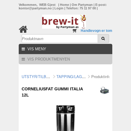
Velkommen, WEB Gjest
|
Home
|
Om Partyman
|
E-post:
kontor@partyman.no
|
Login
|
Telefon: 75 11 97 00
|
Handlevogn er tom
VIS MENY
VIS PRODUKTMENYEN
UTSTYR/TILBEHØR
TAPPING/LAGRING
Produktinformasjon
CORNELIUSFAT GUMMI ITALIA
12L