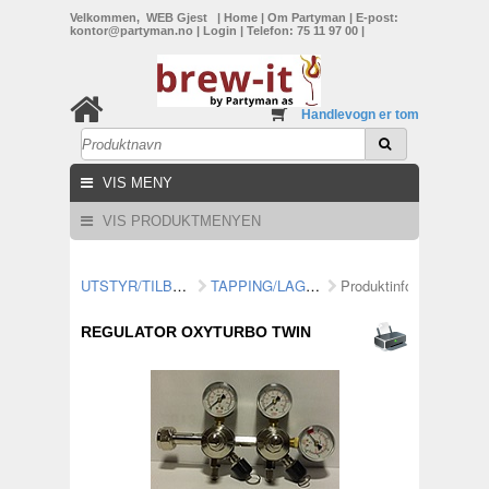
Velkommen, WEB Gjest
|
Home
|
Om Partyman
|
E-post:
kontor@partyman.no
|
Login
|
Telefon: 75 11 97 00
|
Handlevogn er tom
VIS MENY
VIS PRODUKTMENYEN
UTSTYR/TILBEHØR
TAPPING/LAGRING
Produktinformasjon
REGULATOR OXYTURBO TWIN