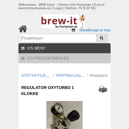
Velkommen, WEB Gjest
|
Home
|
Om Partyman
|
E-post:
kontor@partyman.no
|
Login
|
Telefon: 75 11 97 00
|
Handlevogn er tom
VIS MENY
VIS PRODUKTMENYEN
UTSTYR/TILBEHØR
TAPPING/LAGRING
Produktinformasjon
REGULATOR OXYTURBO 1
KLOKKE