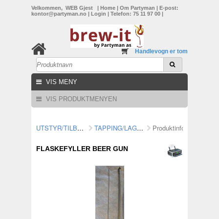
Velkommen, WEB Gjest
|
Home
|
Om Partyman
|
E-post:
kontor@partyman.no
|
Login
|
Telefon: 75 11 97 00
|
Handlevogn er tom
VIS MENY
VIS PRODUKTMENYEN
UTSTYR/TILBEHØR
TAPPING/LAGRING
Produktinformasjon
FLASKEFYLLER BEER GUN