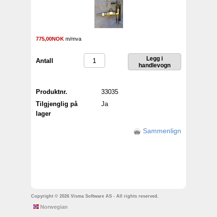
775,00NOK
m/mva
Antall
Produktnr.
33035
Tilgjenglig på
Ja
lager
Sammenlign
Copyright © 2026 Visma Software AS - All rights reserved.
Norwegian