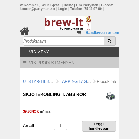
Velkommen, WEB Gjest
|
Home
|
Om Partyman
|
E-post:
kontor@partyman.no
|
Login
|
Telefon: 75 11 97 00
|
Handlevogn er tom
VIS MENY
VIS PRODUKTMENYEN
UTSTYR/TILBEHØR
TAPPING/LAGRING
Produktinformasjon
SKJØTEKOBLING T. ABS RØR
39,50NOK
m/mva
Antall