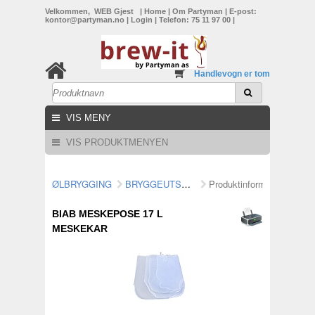
Velkommen, WEB Gjest
|
Home
|
Om Partyman
|
E-post:
kontor@partyman.no
|
Login
|
Telefon: 75 11 97 00
|
Handlevogn er tom
VIS MENY
VIS PRODUKTMENYEN
ØLBRYGGING
BRYGGEUTSTYR/MALTMØLLER
Produktinformasjon
BIAB MESKEPOSE 17 L
MESKEKAR