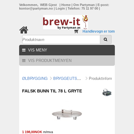
Velkommen, WEB Gjest
|
Home
|
Om Partyman
|
E-post:
kontor@partyman.no
|
Login
|
Telefon: 75 11 97 00
|
Handlevogn er tom
VIS MENY
VIS PRODUKTMENYEN
ØLBRYGGING
BRYGGEUTSTYR/MALTMØLLER
Produktinformasjon
FALSK BUNN TIL 78 L GRYTE
1 198,00NOK
m/mva