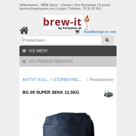
Velkommen, WEB Gjest
|
Home
|
Om Partyman
|
E-post:
kontor@partyman.no
|
Login
|
Telefon: 75 11 97 00
|
Handlevogn er tom
VIS MENY
VIS PRODUKTMENYEN
AKTIVT KULL
STORM/VINDOR/KOKOSKULL
Produktinformasjon
BG 09 SUPER SEKK 12,5KG