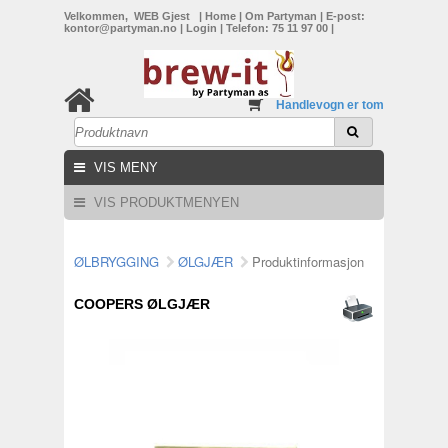
Velkommen, WEB Gjest
|
Home
|
Om Partyman
|
E-post:
kontor@partyman.no
|
Login
|
Telefon: 75 11 97 00
|
Handlevogn er tom
VIS MENY
VIS PRODUKTMENYEN
ØLBRYGGING
ØLGJÆR
Produktinformasjon
COOPERS ØLGJÆR