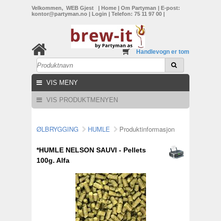
Velkommen, WEB Gjest
|
Home
|
Om Partyman
|
E-post:
kontor@partyman.no
|
Login
|
Telefon: 75 11 97 00
|
Handlevogn er tom
VIS MENY
VIS PRODUKTMENYEN
ØLBRYGGING
HUMLE
Produktinformasjon
*HUMLE NELSON SAUVI - Pellets
100g. Alfa