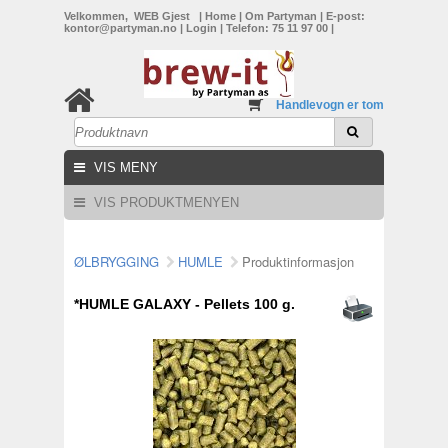
Velkommen, WEB Gjest
|
Home
|
Om Partyman
|
E-post:
kontor@partyman.no
|
Login
|
Telefon: 75 11 97 00
|
Handlevogn er tom
VIS MENY
VIS PRODUKTMENYEN
ØLBRYGGING
HUMLE
Produktinformasjon
*HUMLE GALAXY - Pellets 100 g.