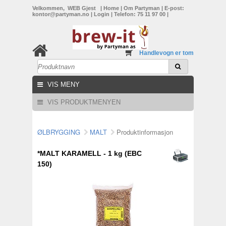
Velkommen, WEB Gjest
|
Home
|
Om Partyman
|
E-post:
kontor@partyman.no
|
Login
|
Telefon: 75 11 97 00
|
Handlevogn er tom
VIS MENY
VIS PRODUKTMENYEN
ØLBRYGGING
MALT
Produktinformasjon
*MALT KARAMELL - 1 kg (EBC
150)