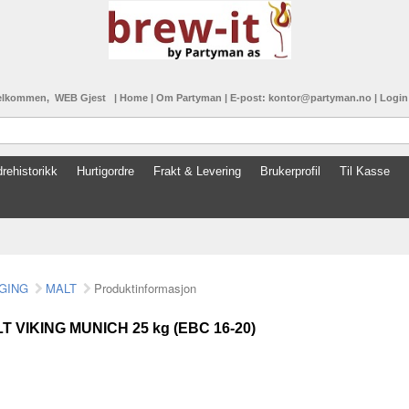
elkommen, WEB Gjest
|
Home
|
Om Partyman
|
E-post: kontor@partyman.no
|
Logi
rehistorikk
Hurtigordre
Frakt & Levering
Brukerprofil
Til Kasse
GING
MALT
Produktinformasjon
T VIKING MUNICH 25 kg (EBC 16-20)