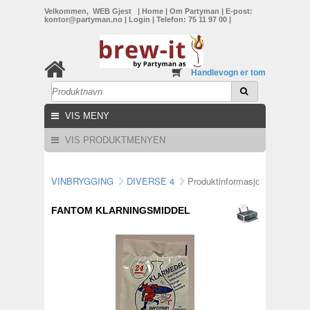
Velkommen, WEB Gjest
|
Home
|
Om Partyman
|
E-post:
kontor@partyman.no
|
Login
|
Telefon: 75 11 97 00
|
Handlevogn er tom
VIS MENY
VIS PRODUKTMENYEN
VINBRYGGING
DIVERSE 4
Produktinformasjon
FANTOM KLARNINGSMIDDEL