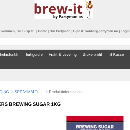
elkommen, WEB Gjest
|
Home
|
Om Partyman
|
E-post: kontor@partyman.no
|
Logi
rehistorikk
Hurtigordre
Frakt & Levering
Brukerprofil
Til Kasse
GING
SPRAYMALT/MALTEKSTRAKT
Produktinformasjon
RS BREWING SUGAR 1KG