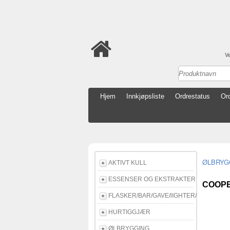
V
Hjem
Innkjøpsliste
Ordrestatus
Ord
ØLBRYG
AKTIVT KULL
ESSENSER OG EKSTRAKTER
COOPE
FLASKER/BAR/GAVE/lIGHTER/E-CIGG
HURTIGGJÆR
ØLBRYGGING