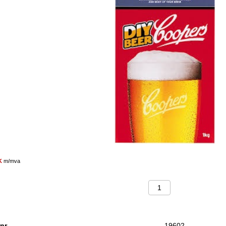
OK
m/mva
nr.
19602