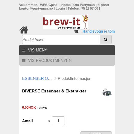
Velkommen, WEB Gjest
|
Home
|
Om Partyman
|
E-post:
kontor@partyman.no
|
Login
|
Telefon: 75 11 97 00
|
Handlevogn er tom
VIS MENY
VIS PRODUKTMENYEN
ESSENSER OG EKSTRAKTER
Produktinformasjon
DIVERSE Essenser & Ekstrakter
0,00NOK
m/mva
Antall
0