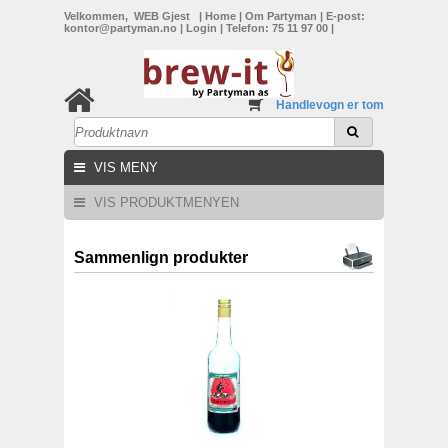
Velkommen, WEB Gjest
|
Home
|
Om Partyman
|
E-post:
kontor@partyman.no
|
Login
|
Telefon: 75 11 97 00
|
Handlevogn er tom
VIS MENY
VIS PRODUKTMENYEN
Sammenlign produkter