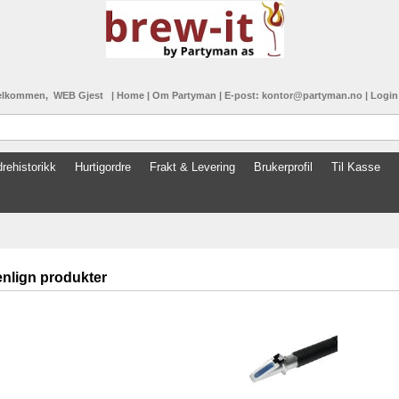
elkommen, WEB Gjest
|
Home
|
Om Partyman
|
E-post: kontor@partyman.no
|
Logi
rehistorikk
Hurtigordre
Frakt & Levering
Brukerprofil
Til Kasse
lign produkter