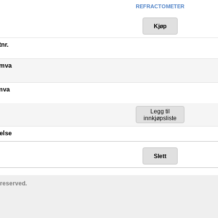
REFRACTOMETER
nr.
/mva
mva
else
 reserved.