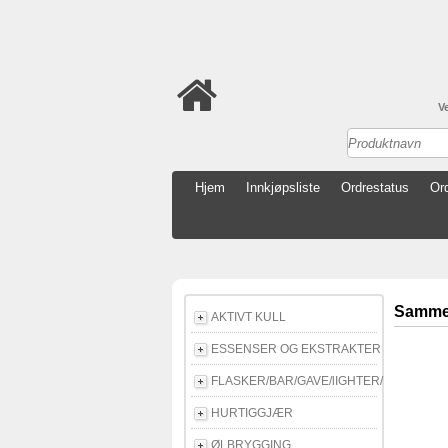
V
Hjem
Innkjøpsliste
Ordrestatus
Ord
Sammen
AKTIVT KULL
ESSENSER OG EKSTRAKTER
FLASKER/BAR/GAVE/lIGHTER/E-CIGG
HURTIGGJÆR
ØLBRYGGING